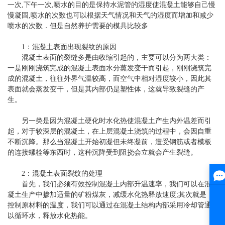
一次,下午一次,喷水的目的是保持水泥管的湿度使混凝土能够自己慢
慢凝固,喷水的次数也可以根据天气情况和天气的湿度而增加和减少
喷水的次数．但是自然养护需要的模具比较多
1：混凝土表面出现裂纹的原因
混凝土表面的裂缝多是由收缩引起的，主要可以分为两大类：
一是刚刚浇筑完成的混凝土表面水分蒸发变干而引起，刚刚浇筑完
成的混凝土，往往外界气温较高，而空气中相对湿度较小，因此其
表面就会蒸发变干，但是其内部仍是塑性体，这就导致裂缝的产
生。
另一类是因为混凝土硬化时水化热使混凝土产生内外温差而引
起，对于较深层的混凝土，在上层混凝土浇筑的过程中，会因自重
不断沉降。那么当混凝土开始初凝但未终凝前，遭受钢筋或者模板
的连接螺栓等东西时，这种沉降受到阻挠会立就会产生裂缝。
2：混凝土表面裂纹的处理
首先，我们必须有效控制混凝土内部升温速率，我们可以在混
凝土生产中掺加适量的矿粉煤灰，减缓水化热释放速度;其次就是，
控制原材料的温度，我们可以通过在混凝土结构内部采用冷却管通
以循环水，释放水化热能。